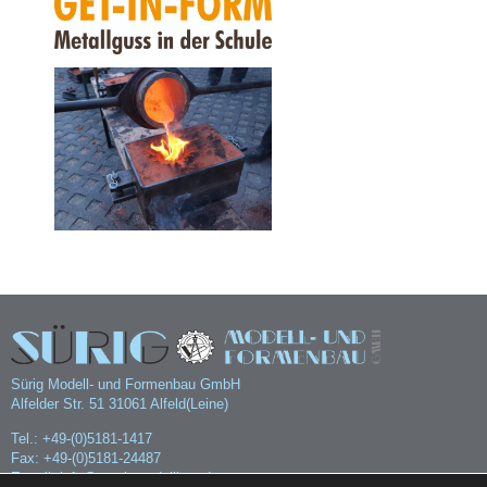
Sürig Modell- und Formenbau GmbH
Alfelder Str. 51 31061 Alfeld(Leine)
Tel.: +49-(0)5181-1417
Fax: +49-(0)5181-24487
E-mail: info@suerigmodellbau.de