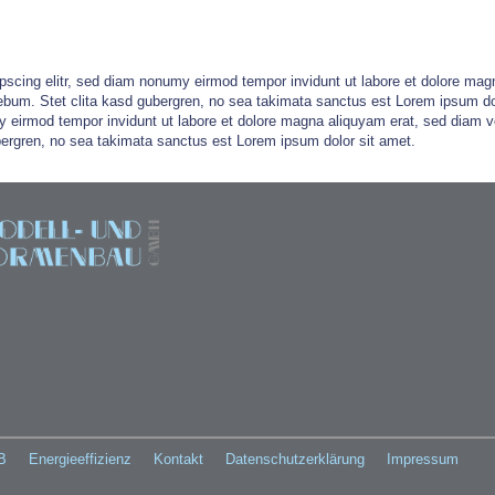
pscing elitr, sed diam nonumy eirmod tempor invidunt ut labore et dolore mag
ebum. Stet clita kasd gubergren, no sea takimata sanctus est Lorem ipsum do
y eirmod tempor invidunt ut labore et dolore magna aliquyam erat, sed diam v
bergren, no sea takimata sanctus est Lorem ipsum dolor sit amet.
B
Energieeffizienz
Kontakt
Datenschutzerklärung
Impressum