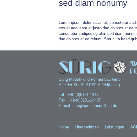
sed diam nonumy
Lorem ipsum dolor sit amet, consetetur sadi
eos et accusam et justo duo dolores et ea r
consetetur sadipscing elitr, sed diam nonum
duo dolores et ea rebum. Stet clita kasd gu
Sürig Modell- und Formenbau GmbH
Alfelder Str. 51 31061 Alfeld(Leine)
Tel.: +49-(0)5181-1417
Fax: +49-(0)5181-24487
E-mail: info@suerigmodellbau.de
Home
Unternehmen
Leistungen
AG