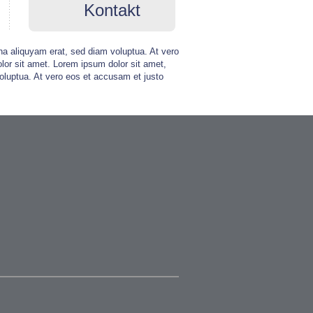
Kontakt
na aliquyam erat, sed diam voluptua. At vero
lor sit amet. Lorem ipsum dolor sit amet,
oluptua. At vero eos et accusam et justo